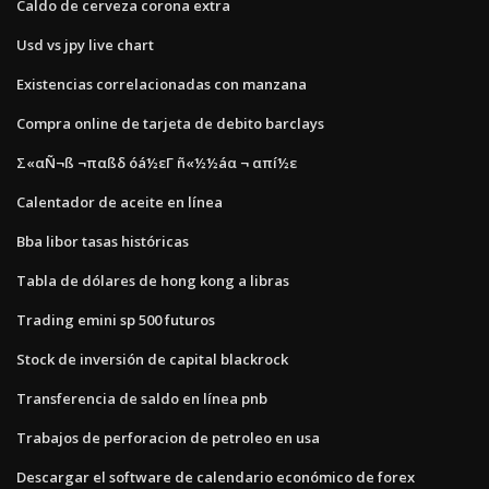
Caldo de cerveza corona extra
Usd vs jpy live chart
Existencias correlacionadas con manzana
Compra online de tarjeta de debito barclays
Σ«αÑ¬ß ¬παßδ óá½εΓ ñ«½½áα ¬ απí½ε
Calentador de aceite en línea
Bba libor tasas históricas
Tabla de dólares de hong kong a libras
Trading emini sp 500 futuros
Stock de inversión de capital blackrock
Transferencia de saldo en línea pnb
Trabajos de perforacion de petroleo en usa
Descargar el software de calendario económico de forex